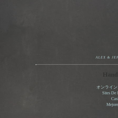
ALEX & JE
Handp
オンライン
Sites De 
Cas
Mejore